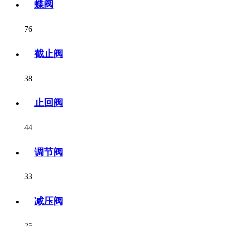
蝶阀
76
截止阀
38
止回阀
44
调节阀
33
减压阀
25