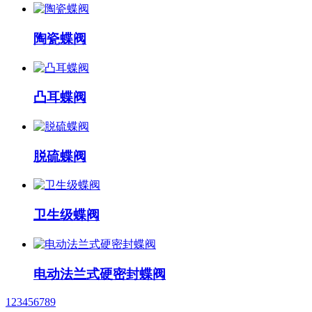
陶瓷蝶阀
凸耳蝶阀
脱硫蝶阀
卫生级蝶阀
电动法兰式硬密封蝶阀
1
2
3
4
5
6
7
8
9