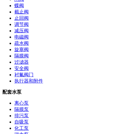
蝶阀
截止阀
止回阀
调节阀
减压阀
电磁阀
疏水阀
旋塞阀
隔膜阀
过滤器
安全阀
衬氟阀门
执行器和附件
配套水泵
离心泵
隔膜泵
排污泵
自吸泵
化工泵