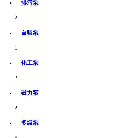
排污泵
2
自吸泵
1
化工泵
2
磁力泵
2
多级泵
5