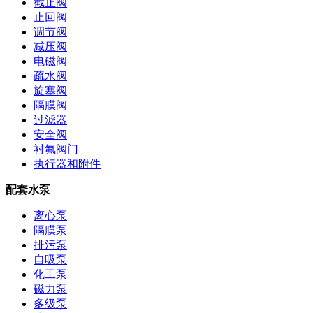
截止阀
止回阀
调节阀
减压阀
电磁阀
疏水阀
旋塞阀
隔膜阀
过滤器
安全阀
衬氟阀门
执行器和附件
配套水泵
离心泵
隔膜泵
排污泵
自吸泵
化工泵
磁力泵
多级泵