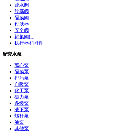
疏水阀
旋塞阀
隔膜阀
过滤器
安全阀
衬氟阀门
执行器和附件
配套水泵
离心泵
隔膜泵
排污泵
自吸泵
化工泵
磁力泵
多级泵
液下泵
螺杆泵
油泵
其他泵