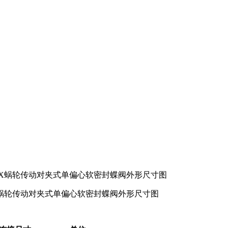
X蜗轮传动对夹式单偏心软密封蝶阀外形尺寸图