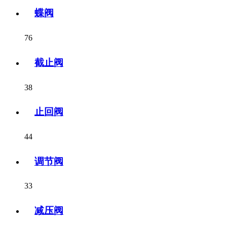
蝶阀
76
截止阀
38
止回阀
44
调节阀
33
减压阀