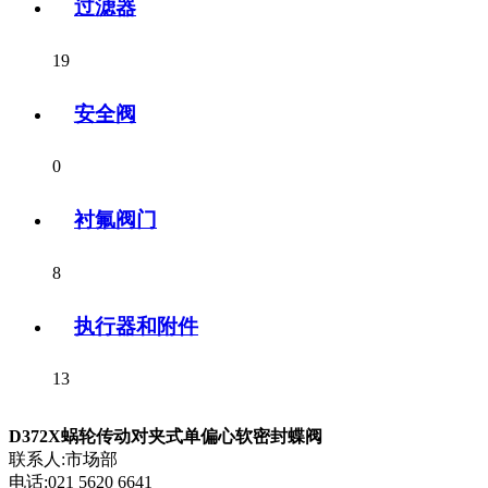
过滤器
19
安全阀
0
衬氟阀门
8
执行器和附件
13
D372X蜗轮传动对夹式单偏心软密封蝶阀
联系人:市场部
电话:021 5620 6641