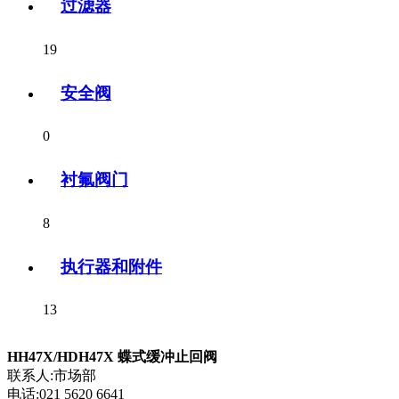
过滤器
19
安全阀
0
衬氟阀门
8
执行器和附件
13
HH47X/HDH47X 蝶式缓冲止回阀
联系人:市场部
电话:021 5620 6641