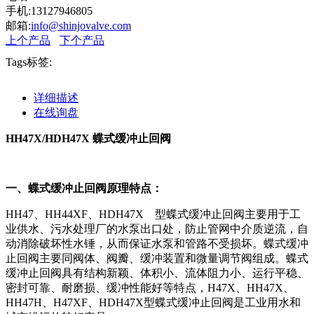
手机:13127946805
邮箱:
info@shinjovalve.com
上个产品
下个产品
Tags标签:
详细描述
在线询盘
HH47X/HDH47X 蝶式缓冲止回阀
一、蝶式缓冲止回阀原理特点：
HH47、HH44XF、HDH47X 型蝶式缓冲止回阀主要用于工
业供水、污水处理厂的水泵出口处，防止管网中介质逆流，自
动消除破坏性水锤，从而保证水泵和管路不受损坏。蝶式缓冲
止回阀主要同阀体、阀瓣、缓冲装置和微量调节阀组成。蝶式
缓冲止回阀具有结构新颖、体积小、流体阻力小、运行平稳、
密封可靠、耐磨损、缓冲性能好等特点，H47X、HH47X、
HH47H、H47XF、HDH47X型蝶式缓冲止回阀是工业用水和