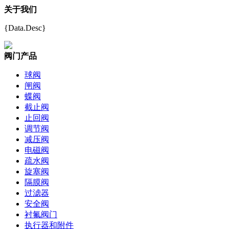
关于我们
{Data.Desc}
阀门产品
球阀
闸阀
蝶阀
截止阀
止回阀
调节阀
减压阀
电磁阀
疏水阀
旋塞阀
隔膜阀
过滤器
安全阀
衬氟阀门
执行器和附件