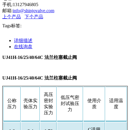
手机:13127946805
邮箱:
info@shinjovalve.com
上个产品
下个产品
Tags标签:
详细描述
在线询盘
UJ41H-16/25/40/64C 法兰柱塞截止阀
UJ41H-16/25/40/64C 法兰柱塞截止阀
高压
低压气密
公称
壳体实
密封
使用介
适用温
封试验压
压力
验压力
实验
质
度
力
压力
C适用