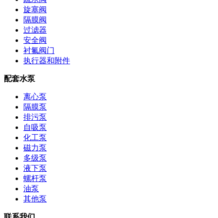
旋塞阀
隔膜阀
过滤器
安全阀
衬氟阀门
执行器和附件
配套水泵
离心泵
隔膜泵
排污泵
自吸泵
化工泵
磁力泵
多级泵
液下泵
螺杆泵
油泵
其他泵
联系我们