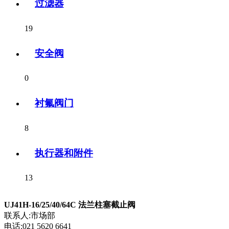
过滤器
19
安全阀
0
衬氟阀门
8
执行器和附件
13
UJ41H-16/25/40/64C 法兰柱塞截止阀
联系人:市场部
电话:021 5620 6641