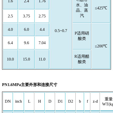
1.6
2.4
1.76
水、油
≤425℃
品、蒸
汽
2.5
3.75
2.75
4.0
6.0
4.4
0.5~0.7
P适用硝
酸类
6.4
9.6
7.04
≤200℃
R适用醋
10.0
15.0
11.0
酸类
PN1.6MPa主要外形和连接尺寸
重量
DN
inch
L
H
D
D1
D2
b
f
z-d
WT(kg