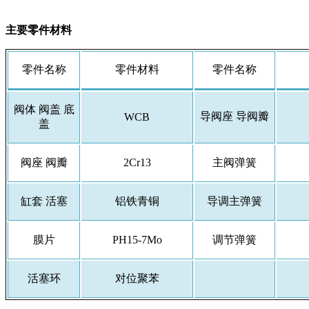
主要零件材料
零件名称
零件材料
零件名称
阀体 阀盖 底
导阀座 导阀瓣
WCB
盖
阀座 阀瓣
2Cr13
主阀弹簧
缸套 活塞
铝铁青铜
导调主弹簧
膜片
PH15-7Mo
调节弹簧
活塞环
对位聚苯