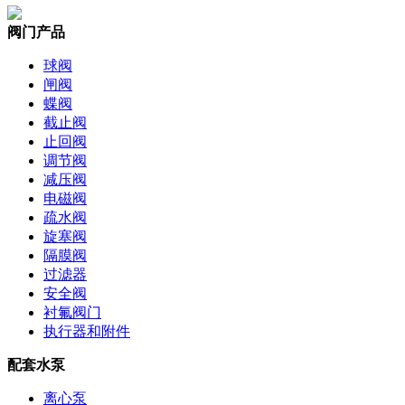
阀门产品
球阀
闸阀
蝶阀
截止阀
止回阀
调节阀
减压阀
电磁阀
疏水阀
旋塞阀
隔膜阀
过滤器
安全阀
衬氟阀门
执行器和附件
配套水泵
离心泵