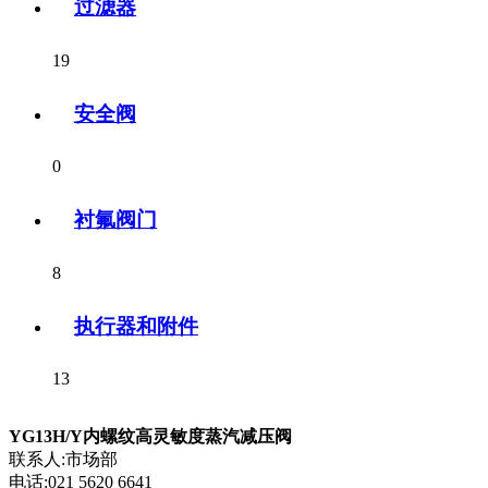
过滤器
19
安全阀
0
衬氟阀门
8
执行器和附件
13
YG13H/Y内螺纹高灵敏度蒸汽减压阀
联系人:市场部
电话:021 5620 6641