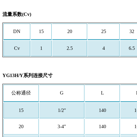
流量系数(Cv)
DN
15
20
25
32
Cv
1
2.5
4
6.5
YG13H/Y系列连接尺寸
公称通径
G
L
15
1/2"
140
1
20
3-4"
140
1