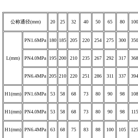
公称通径(mm)
20
25
32
40
50
65
80
10
PN1.6MPa
180
185
205
220
254
275
300
35
L(mm)
PN4.0MPa
195
200
210
235
267
292
317
36
PN6.4MPa
205
210
220
251
286
311
337
39
H1(mm)
PN1.6MPa
53
58
68
73
80
90
98
10
H1(mm)
PN4.0MPa
53
58
68
73
80
90
98
11
H1(mm)
PN6.4MPa
63
68
75
83
88
100
105
12