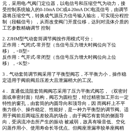
元，采用电-气阀门定位器，以电信号和压缩空气为动力，接
受控制系统输入的0-10mA DC或4-20mA DC电流信号，由调节
器将压缩空气，转换成气源压力信号输入输出，可实现分程控
制（段幅信号），从而改变阀门开度位移，达到对流体介质的
工艺参数精确调节 控制
2. ZJHM型气动套筒调节阀按作用模式可分；
正作用：气闭式-常开型（当信号压力增大时阀位向下位
移），<B型>
反作用：气开式-常闭型（当信号压力增大时阀位向上位
移），<K型>
3．气动套筒调节阀采用了平衡型阀芯，不平衡力小，操作稳
定适用于阀前阀后压差大且泄漏稍大的工况。
4． 直通低流阻套筒阀阀芯采用了压力平衡式阀芯，（双密封
面或单密封面）结构，阀芯为圆柱型，经过精密加工开出一定
特性的窗孔，由套筒的内圆导向和顶导向，因 而阀杆上不平
衡力很小、操作稳定、性能好，是一种力平衡型的调节阀。适
用于阀前后两端压差较高的场合，由于阀芯有套筒的侧面导
向，受涡流冲击所产生的振动 被减弱，故具有噪音低、空化
闪蒸作用小、使用寿命长等优点。但阀座泄漏率较单座阀稍