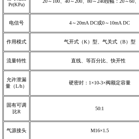
20～100、40～200、80～240段幅：20～60、
Pr(KPa)
电信号
4～20mA DC或0～10mA DC
作用模式
气开式（K）型、气关式（B）型
流量特性
直线、等百分比、快开性
允许泄漏
硬密封：1×10-3×阀额定容量
量（L/h）
固有可调
50:1
比R
气源接头
M16×1.5