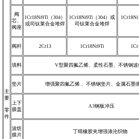
阀
1Cr18Ni9Ti（304）
1Cr18Ni9Ti（304）或
1Cr18
芯、
或司钛莱合金堆焊
司钛莱合金堆焊
阀座
阀杆
2Cr13
1Cr18Ni9Ti
1Cr
填料
V型聚四氟乙烯、柔性石墨、不锈钢波
垫片
增强聚四氟乙烯 、不锈钢垫片、金属石墨
主
要
上下
A3钢板冲压
膜盖
零
件
波纺
丁晴橡胶夹增强涤沦织物
膜片