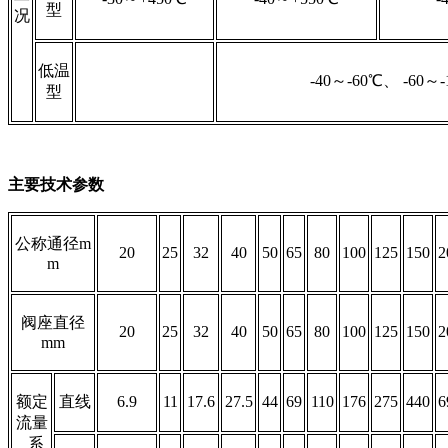
型
况
低温
-40～-60℃、 -60～-
型
主要技术参数
公称通径m
20
25
32
40
50
65
80
100
125
150
2
m
阀座直径
20
25
32
40
50
65
80
100
125
150
2
mm
额定
直线
6.9
11
17.6
27.5
44
69
110
176
275
440
6
流量
系