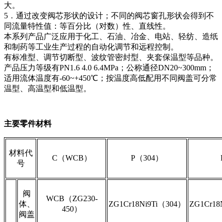
大。
5．通过改变阀芯形状的设计；不同的阀芯窗孔形状会得到不
同流量特性值：等百分比（对数）性、直线性。
本系列产品广泛应用于化工、石油、冶金、电站、轻纺、造纸
和制药等工业生产过程的自动化调节和远程控制。
有标准型、调节切断型、波纹管密封型、夹套保温型等品种。
产品压力等级有PN1.6 4.0 6.4MPa；公称通径DN20~300mm；
适用流体温度有-60~+450℃；按温度高低配用不同阀盖可分常
温型、高温型和低温型。
主要零件材料
材料代
C（WCB）
P（304）
号
阀
WCB（ZG230-
体、
ZG1Cr18Ni9Ti（304）
ZG1Cr18
450）
阀盖