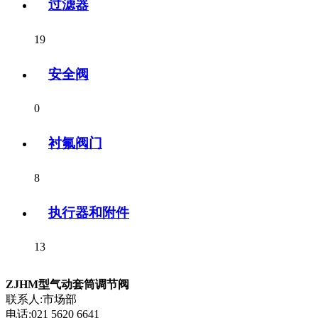
过滤器
19
安全阀
0
衬氟阀门
8
执行器和附件
13
ZJHM型气动套筒调节阀
联系人:市场部
电话:021 5620 6641