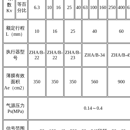
等百
数
6.3
10
16
25
40
63
100
160
250
400
6
分比
Kv
额定行程
10
16
25
40
60
L（mm）
执行器型
ZHA/B-
ZHA/B-
ZHA/B-
ZHA/B-34
ZHA/B-4
22
22
23
号
薄膜有效
面积
350
350
350
560
900
Ae（cm2）
气源压力
0.14～0.4
Ps(MPa)
信号范围