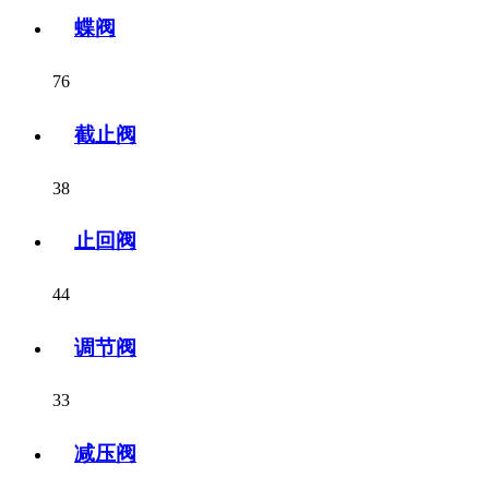
蝶阀
76
截止阀
38
止回阀
44
调节阀
33
减压阀