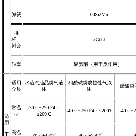
弹簧
60Si2Mn
推
杆、
2Cr13
衬套
轴套
聚氨酯（用于反作用）
适用
水蒸汽油品类气液
硝酸碱类腐蚀性气液
醋酸类
介质
体
体
常温
-30～+250 F4：
-40～+250 F4：≤200℃
-40～+
型
≤200℃
适
用
高温
工
-30～+450℃
-40～+550℃
-